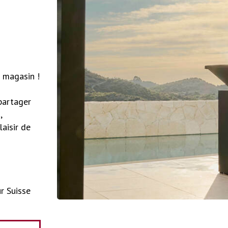
 magasin !
partager
,
laisir de
ur Suisse