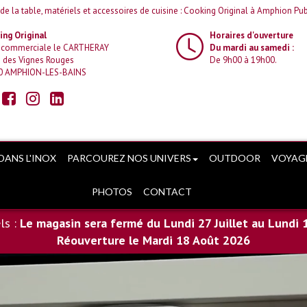
 de la table, matériels et accessoires de cuisine : Cooking Original à Amphion Pub
ng Original
Horaires d'ouverture
 commerciale le CARTHERAY
Du mardi au samedi :
 des Vignes Rouges
De 9h00 à 19h00.
0 AMPHION-LES-BAINS
DANS L'INOX
PARCOUREZ NOS UNIVERS
OUTDOOR
VOYAG
PHOTOS
CONTACT
ls :
Le magasin sera fermé du Lundi 27 Juillet au Lundi 
Réouverture le Mardi 18 Août 2026