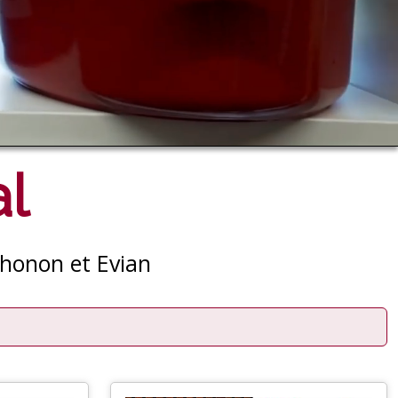
l
Thonon et Evian