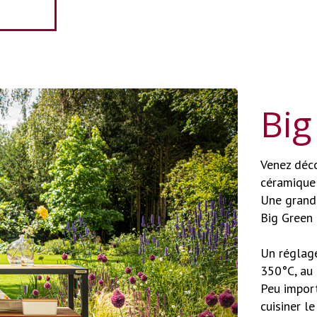
Big
Venez déco
céramique 
Une grande
Big Green 
Un réglage
350°C, au 
Peu import
cuisiner le