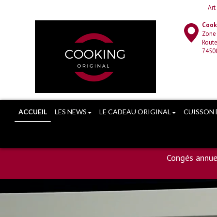
Art
Cooki
Zone
Route
7450
ACCUEIL
LES NEWS
LE CADEAU ORIGINAL
CUISSON 
Congés annue