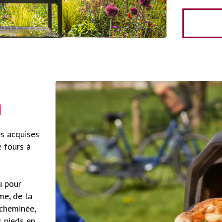
a
es acquises
e fours à
u pour
me, de la
 cheminée,
s pieds en