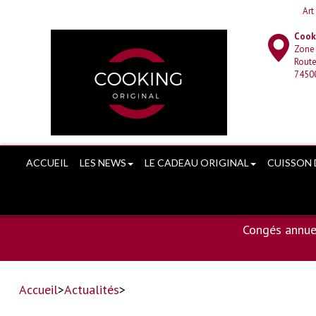
Art
Cooki
Zone
Route
7450
ACCUEIL
LES NEWS
LE CADEAU ORIGINAL
CUISSON 
Congés annue
Accueil
>
Actualités
>