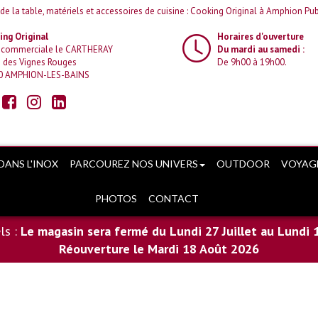
 de la table, matériels et accessoires de cuisine : Cooking Original à Amphion Pub
ng Original
Horaires d'ouverture
 commerciale le CARTHERAY
Du mardi au samedi :
 des Vignes Rouges
De 9h00 à 19h00.
0 AMPHION-LES-BAINS
DANS L'INOX
PARCOUREZ NOS UNIVERS
OUTDOOR
VOYAG
PHOTOS
CONTACT
ls :
Le magasin sera fermé du Lundi 27 Juillet au Lundi 
Réouverture le Mardi 18 Août 2026