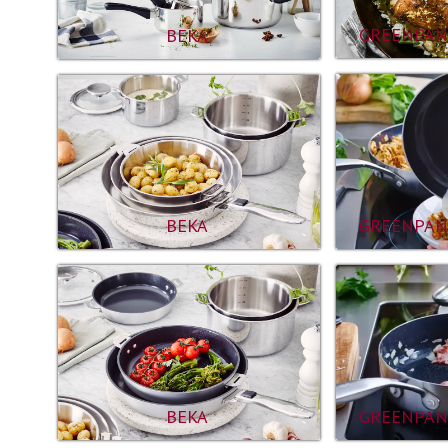
GREENPAN
BEKA
GREENPAN
BEKA
GREENPAN
BEKA