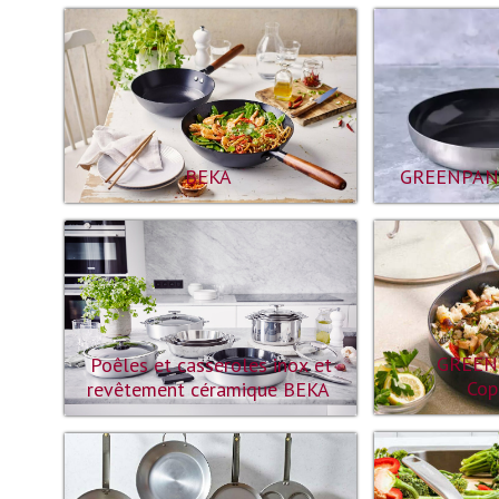
GREENPAN
BEKA
GREEN
Poêles et casseroles inox et
Cop
revêtement céramique BEKA