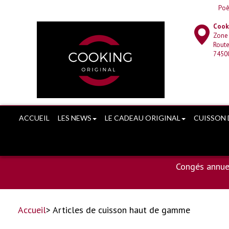
Poê
Cooki
Zone
Route
7450
ACCUEIL
LES NEWS
LE CADEAU ORIGINAL
CUISSON 
Congés annue
Accueil
> Articles de cuisson haut de gamme