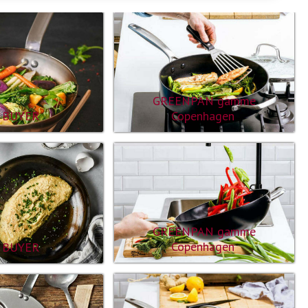
GREENPAN gamme
Copenhagen
 BUYER
GREENPAN gamme
Copenhagen
 BUYER