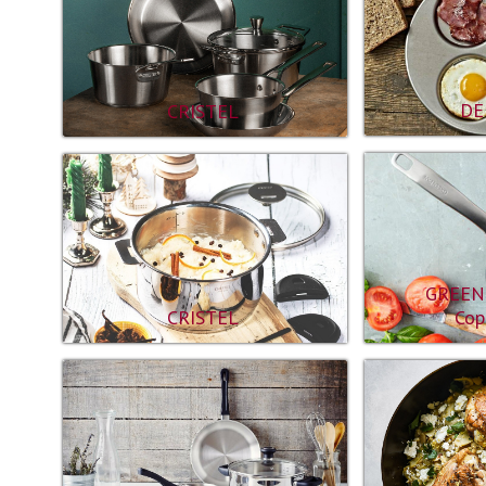
DE
CRISTEL
GREEN
Cop
CRISTEL