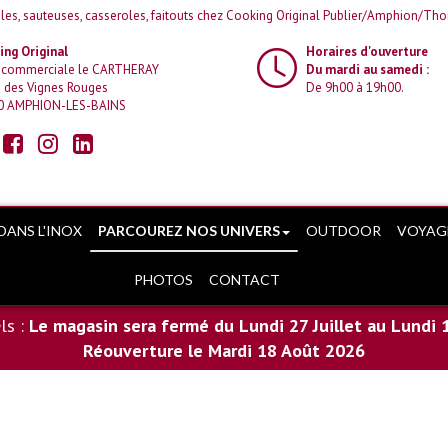
les, sauteuses, casseroles, faitouts chez Cooking Original Publier/Amphion/Th
ng Original
Horaires d'ouverture
 commerciale le CARTHERAY
Du mardi au samedi :
 des Vignes Rouges
De 9h00 à 19h00.
0 AMPHION-LES-BAINS
DANS L'INOX
PARCOUREZ NOS UNIVERS
OUTDOOR
VOYAG
PHOTOS
CONTACT
ls :
Le magasin sera fermé du Lundi 27 Juillet au Lundi 
Réouverture le Mardi 18 Août 2026