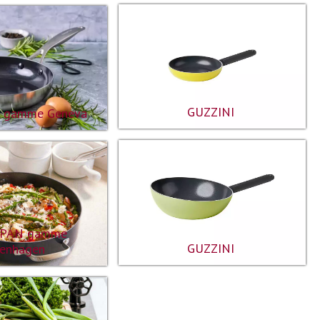
GUZZINI
 gamme Geneva
PAN gamme
GUZZINI
enhagen