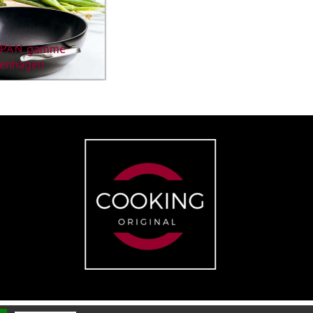
PAN gamme
enhagen