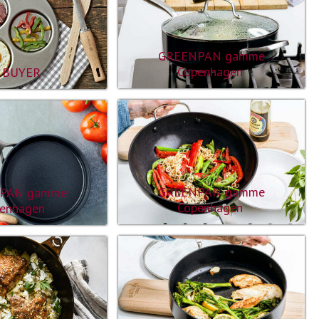
GREENPAN gamme
Copenhagen
 BUYER
GREENPAN gamme
PAN gamme
Copenhagen
enhagen