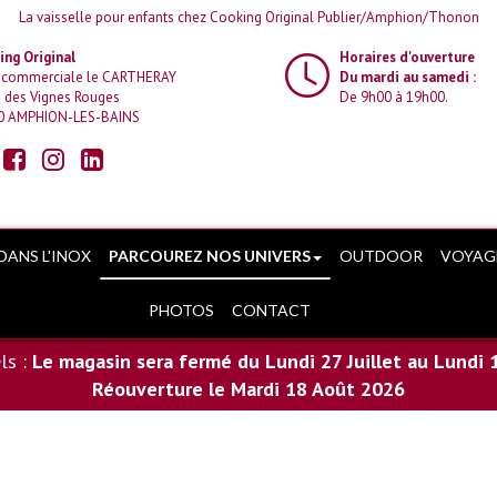
La vaisselle pour enfants chez Cooking Original Publier/Amphion/Thonon
ng Original
Horaires d'ouverture
 commerciale le CARTHERAY
Du mardi au samedi :
 des Vignes Rouges
De 9h00 à 19h00.
0 AMPHION-LES-BAINS
DANS L'INOX
PARCOUREZ NOS UNIVERS
OUTDOOR
VOYAG
PHOTOS
CONTACT
ls :
Le magasin sera fermé du Lundi 27 Juillet au Lundi 
Réouverture le Mardi 18 Août 2026