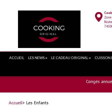
Cooki
Zone
Route
7450
ACCUEIL
LES NEWS
LE CADEAU ORIGINAL
CUISSON 
Congés annue
Accueil
> Les Enfants