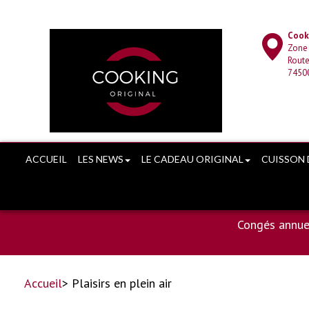
Cooki
Zone
Route
7450
ACCUEIL
LES NEWS
LE CADEAU ORIGINAL
CUISSON 
Congés annue
Accueil
> Plaisirs en plein air