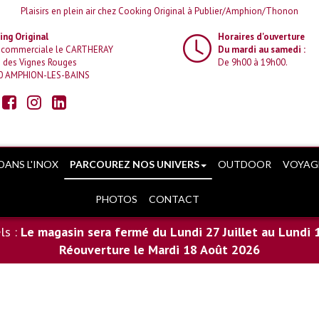
Plaisirs en plein air chez Cooking Original à Publier/Amphion/Thonon
ng Original
Horaires d'ouverture
 commerciale le CARTHERAY
Du mardi au samedi :
 des Vignes Rouges
De 9h00 à 19h00.
0 AMPHION-LES-BAINS
DANS L'INOX
PARCOUREZ NOS UNIVERS
OUTDOOR
VOYAG
PHOTOS
CONTACT
ls :
Le magasin sera fermé du Lundi 27 Juillet au Lundi 
Réouverture le Mardi 18 Août 2026