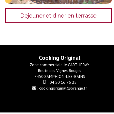
Dejeuner et diner en terrasse
Cooking Original
Zone commerciale le CARTHERAY
Route des Vignes Rouges
74500 AMPHION-LES-BAINS
:
04 50 16 76 25
:
cookingoriginal@orange.fr