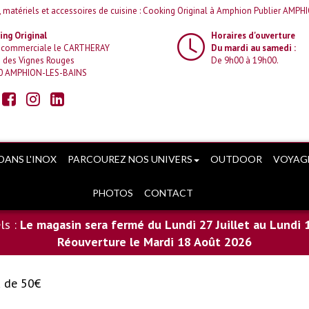
e, matériels et accessoires de cuisine : Cooking Original à Amphion Publier AM
ng Original
Horaires d'ouverture
 commerciale le CARTHERAY
Du mardi au samedi :
 des Vignes Rouges
De 9h00 à 19h00.
0 AMPHION-LES-BAINS
DANS L'INOX
PARCOUREZ NOS UNIVERS
OUTDOOR
VOYAG
PHOTOS
CONTACT
ls :
Le magasin sera fermé du Lundi 27 Juillet au Lundi 
Réouverture le Mardi 18 Août 2026
u de 50€