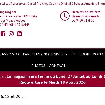
istel lot 3 casseroles Castel Pro' chez Cooking Original à Publier/Amphion/Tho
ng Original
Horaires d'ouverture
 commerciale le CARTHERAY
Du mardi au samedi :
 des Vignes Rouges
De 9h00 à 19h00.
0 AMPHION-LES-BAINS
DANS L'INOX
PARCOUREZ NOS UNIVERS
OUTDOOR
VOYAG
PHOTOS
CONTACT
ls :
Le magasin sera fermé du Lundi 27 Juillet au Lundi 
Réouverture le Mardi 18 Août 2026
16, 18 et 20 cm