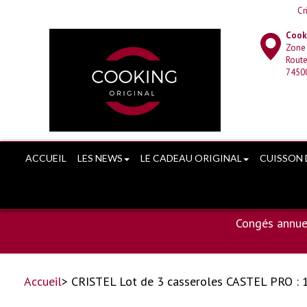
Cr
Cooki
Zone
Route
7450
ACCUEIL
LES NEWS
LE CADEAU ORIGINAL
CUISSON 
Congés annue
Accueil
> CRISTEL Lot de 3 casseroles CASTEL PRO : 