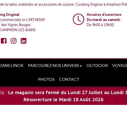
 de la table, matériels et accessoires de cuisine : Cooking Original à Amphion Pub
ng Original
Horaires d'ouverture
 commerciale le CARTHERAY
Du mardi au samedi :
 des Vignes Rouges
De 9h00 à 19h00.
0 AMPHION-LES-BAINS
DANS L'INOX
PARCOUREZ NOS UNIVERS
OUTDOOR
VOYAG
PHOTOS
CONTACT
ls :
Le magasin sera fermé du Lundi 27 Juillet au Lundi 
Réouverture le Mardi 18 Août 2026