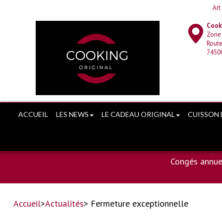
Art
Cooki
Zone
Route
7450
ACCUEIL
LES NEWS
LE CADEAU ORIGINAL
CUISSON 
Congés annue
Accueil
>
Actualités
> Fermeture exceptionnelle