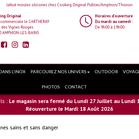
Lékué moules silicones chez Cooking Original Publier/Amphion/Thonon
ng Original
Horaires d'ouverture
 commerciale le CARTHERAY
Du mardi au samedi :
 des Vignes Rouges
De 9h00 à 19h00.
0 AMPHION-LES-BAINS
DANS L'INOX
PARCOUREZ NOS UNIVERS
OUTDOOR
VOYAG
PHOTOS
CONTACT
ls :
Le magasin sera fermé du Lundi 27 Juillet au Lundi 
Réouverture le Mardi 18 Août 2026
ones sains et sans danger