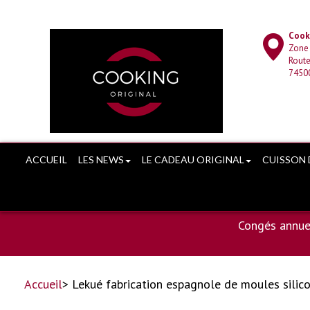
Cooki
Zone
Route
7450
ACCUEIL
LES NEWS
LE CADEAU ORIGINAL
CUISSON 
Congés annue
Accueil
> Lekué fabrication espagnole de moules silic