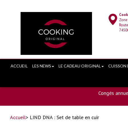
Cooki
Zone
Route
7450
ACCUEIL
LES NEWS
LE CADEAU ORIGINAL
CUISSON 
Congés annue
Accueil
> LIND DNA : Set de table en cuir