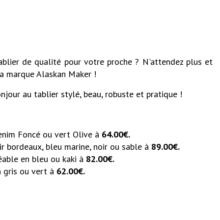
ablier de qualité pour votre proche ? N'attendez plus et
 la marque Alaskan Maker !
njour au tablier stylé, beau, robuste et pratique !
enim Foncé ou vert Olive à
64.00
€
.
ir bordeaux, bleu marine, noir ou sable à
89.00€.
éable en bleu ou kaki à
82.00
€.
n gris ou vert à
62.00
€.