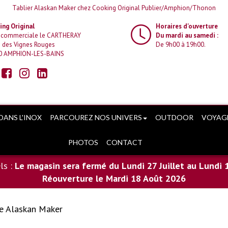
Tablier Alaskan Maker chez Cooking Original Publier/Amphion/Thonon
ng Original
Horaires d'ouverture
 commerciale le CARTHERAY
Du mardi au samedi :
 des Vignes Rouges
De 9h00 à 19h00.
0 AMPHION-LES-BAINS
DANS L'INOX
PARCOUREZ NOS UNIVERS
OUTDOOR
VOYAG
PHOTOS
CONTACT
ls :
Le magasin sera fermé du Lundi 27 Juillet au Lundi 
Réouverture le Mardi 18 Août 2026
e Alaskan Maker