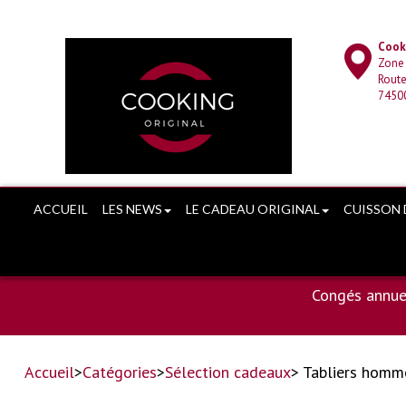
Cooki
Zone
Route
7450
ACCUEIL
LES NEWS
LE CADEAU ORIGINAL
CUISSON 
Congés annue
Accueil
>
Catégories
>
Sélection cadeaux
> Tabliers homm