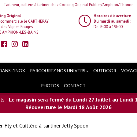
Tartineur, cuillère à tartiner chez Cooking Original Publier/Amphion/Thonon
ng Original
Horaires d'ouverture
 commerciale le CARTHERAY
Du mardi au samedi :
 des Vignes Rouges
De 9h00 à 19h00.
0 AMPHION-LES-BAINS
DANS L'INOX
PARCOUREZ NOS UNIVERS
OUTDOOR
VOYAG
PHOTOS
CONTACT
ls :
Le magasin sera fermé du Lundi 27 Juillet au Lundi 
Réouverture le Mardi 18 Août 2026
r Fly et Cuillère à tartiner Jelly Spoon