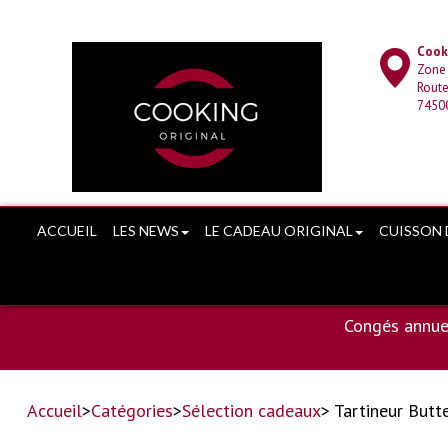
Cooki
Zone
Route
7450
ACCUEIL
LES NEWS
LE CADEAU ORIGINAL
CUISSON 
Congés annue
Accueil
>
Catégories
>
Sélection cadeaux
> Tartineur Butte