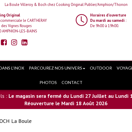
La Boule Villeroy & Boch chez Cooking Original Publier/Amphion/Thonon
ng Original
Horaires d'ouverture
 commerciale le CARTHERAY
Du mardi au samedi :
 des Vignes Rouges
De 9h00 à 19h00.
0 AMPHION-LES-BAINS
DANS L'INOX
PARCOUREZ NOS UNIVERS
OUTDOOR
VOYAG
PHOTOS
CONTACT
ls :
Le magasin sera fermé du Lundi 27 Juillet au Lundi 
Réouverture le Mardi 18 Août 2026
OCH La Boule