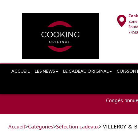
Cooki
Zone
Route
7450
ACCUEIL
LES NEWS
LE CADEAU ORIGINAL
CUISSON 
Congés annue
Accueil
>
Catégories
>
Sélection cadeaux
> VILLEROY & B